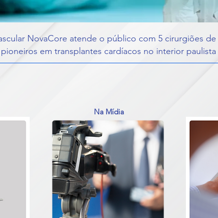
ovascular NovaCore atende o público com 5 cirurgiões 
, pioneiros em transplantes cardíacos no interior paulis
Na Mídia