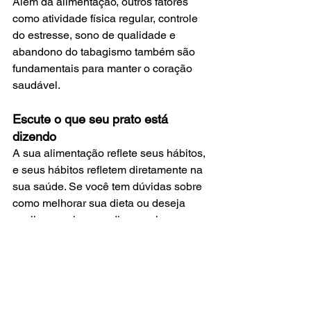
Além da alimentação, outros fatores 
como atividade física regular, controle 
do estresse, sono de qualidade e 
abandono do tabagismo também são 
fundamentais para manter o coração 
saudável.
Escute o que seu prato está 
dizendo
A sua alimentação reflete seus hábitos, 
e seus hábitos refletem diretamente na 
sua saúde. Se você tem dúvidas sobre 
como melhorar sua dieta ou deseja 
avaliar seu risco cardiovascular, 
converse com um especialista. 
Prevenir é sempre melhor do que tratar.
E você, o que tem colocado no seu 
prato ultimamente? Seu coração 